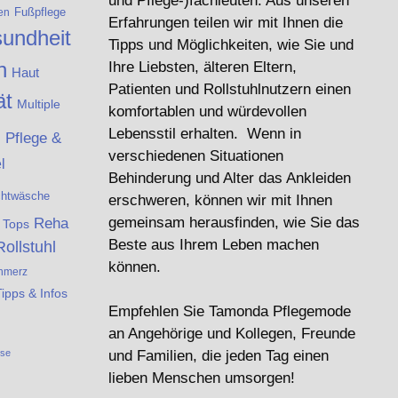
und Pflege-)fachleuten. Aus unseren
Fußpflege
en
Erfahrungen teilen wir mit Ihnen die
undheit
Tipps und Möglichkeiten, wie Sie und
n
Ihre Liebsten, älteren Eltern,
Haut
Patienten und Rollstuhlnutzern einen
ät
Multiple
komfortablen und würdevollen
e
Lebensstil erhalten. Wenn in
Pflege &
verschiedenen Situationen
l
Behinderung und Alter das Ankleiden
chtwäsche
erschweren, können wir mit Ihnen
Reha
gemeinsam herausfinden, wie Sie das
& Tops
Beste aus Ihrem Leben machen
Rollstuhl
können.
hmerz
Tipps & Infos
Empfehlen Sie Tamonda Pflegemode
an Angehörige und Kollegen, Freunde
ese
und Familien, die jeden Tag einen
lieben Menschen umsorgen!