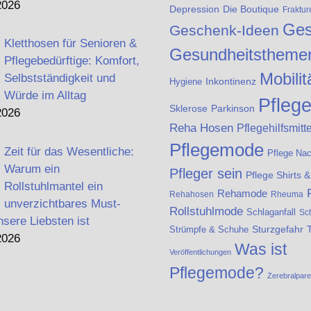
2026
Die Boutique
Depression
Fraktur
Ges
Geschenk-Ideen
Kletthosen für Senioren &
Gesundheitstheme
Pflegebedürftige: Komfort,
Mobilit
Selbstständigkeit und
Inkontinenz
Hygiene
Würde im Alltag
Pfleg
Sklerose
Parkinson
2026
Reha Hosen
Pflegehilfsmitte
Pflegemode
Zeit für das Wesentliche:
Pflege Na
Warum ein
Pfleger sein
Pflege Shirts 
Rollstuhlmantel ein
Rehamode
Rehahosen
Rheuma
unverzichtbares Must-
Rollstuhlmode
Schlaganfall
Sc
nsere Liebsten ist
Strümpfe & Schuhe
Sturzgefahr
2026
Was ist
Veröffentlichungen
Pflegemode?
Zerebralpar