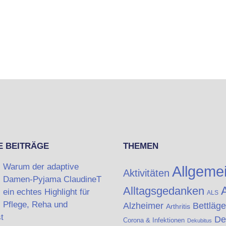
E BEITRÄGE
THEMEN
Warum der adaptive
Allgeme
Aktivitäten
Damen-Pyjama ClaudineT
A
Alltagsgedanken
ein echtes Highlight für
ALS
Pflege, Reha und
Alzheimer
Bettläge
Arthritis
t
De
Corona & Infektionen
Dekubitus