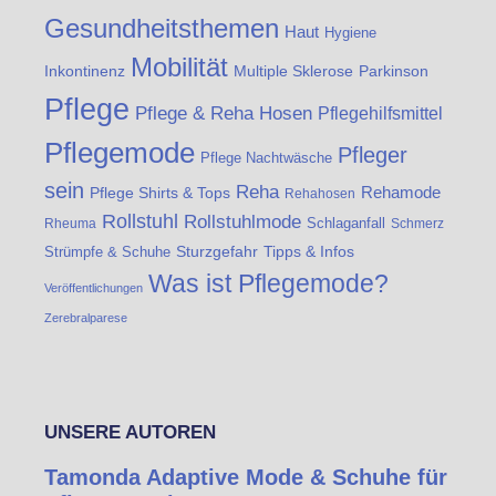
Gesundheitsthemen
Haut
Hygiene
Mobilität
Inkontinenz
Multiple Sklerose
Parkinson
Pflege
Pflege & Reha Hosen
Pflegehilfsmittel
Pflegemode
Pfleger
Pflege Nachtwäsche
sein
Reha
Rehamode
Pflege Shirts & Tops
Rehahosen
Rollstuhl
Rollstuhlmode
Schlaganfall
Rheuma
Schmerz
Strümpfe & Schuhe
Sturzgefahr
Tipps & Infos
Was ist Pflegemode?
Veröffentlichungen
Zerebralparese
UNSERE AUTOREN
Tamonda Adaptive Mode & Schuhe für