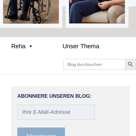
Reha
Unser Thema
Search Bu
Search
for:
ABONNIERE UNSEREN BLOG:
Ihre
E-
Mail-
Adresse