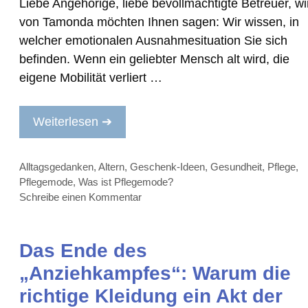
Liebe Angehörige, liebe bevollmächtigte Betreuer, wi
von Tamonda möchten Ihnen sagen: Wir wissen, in
welcher emotionalen Ausnahmesituation Sie sich
befinden. Wenn ein geliebter Mensch alt wird, die
eigene Mobilität verliert …
Weiterlesen ➔
Kategorien
Alltagsgedanken
,
Altern
,
Geschenk-Ideen
,
Gesundheit
,
Pflege
,
Pflegemode
,
Was ist Pflegemode?
Schreibe einen Kommentar
Das Ende des
„Anziehkampfes“: Warum die
richtige Kleidung ein Akt der