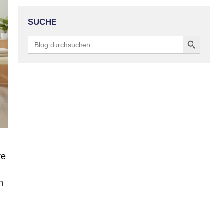
SUCHE
Search Button
Search
for:
re
h