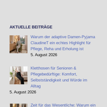
AKTUELLE BEITRÄGE
Warum der adaptive Damen-Pyjama
ClaudineT ein echtes Highlight für
Pflege, Reha und Erholung ist
5. August 2026
Kletthosen für Senioren &
Pflegebedürftige: Komfort,
Selbstständigkeit und Würde im
Alltag
5. August 2026
Zeit für das Wesentliche: Warum ein