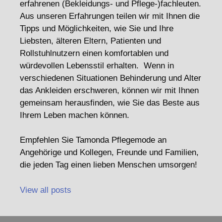
erfahrenen (Bekleidungs- und Pflege-)fachleuten.
Aus unseren Erfahrungen teilen wir mit Ihnen die
Tipps und Möglichkeiten, wie Sie und Ihre
Liebsten, älteren Eltern, Patienten und
Rollstuhlnutzern einen komfortablen und
würdevollen Lebensstil erhalten. Wenn in
verschiedenen Situationen Behinderung und Alter
das Ankleiden erschweren, können wir mit Ihnen
gemeinsam herausfinden, wie Sie das Beste aus
Ihrem Leben machen können.
Empfehlen Sie Tamonda Pflegemode an
Angehörige und Kollegen, Freunde und Familien,
die jeden Tag einen lieben Menschen umsorgen!
View all posts