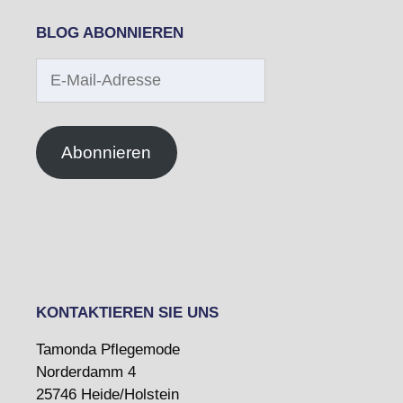
BLOG ABONNIEREN
E-
Mail-
Adresse
Abonnieren
KONTAKTIEREN SIE UNS
Tamonda Pflegemode
Norderdamm 4
25746 Heide/Holstein