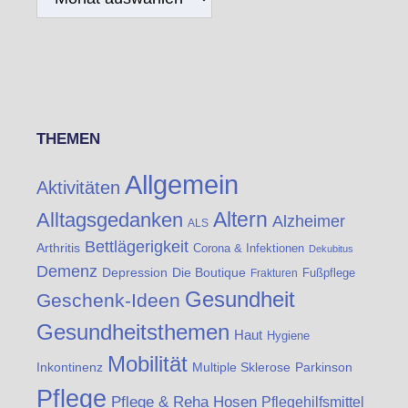
THEMEN
Allgemein
Aktivitäten
Altern
Alltagsgedanken
Alzheimer
ALS
Bettlägerigkeit
Arthritis
Corona & Infektionen
Dekubitus
Demenz
Die Boutique
Depression
Fußpflege
Frakturen
Gesundheit
Geschenk-Ideen
Gesundheitsthemen
Haut
Hygiene
Mobilität
Inkontinenz
Multiple Sklerose
Parkinson
Pflege
Pflege & Reha Hosen
Pflegehilfsmittel