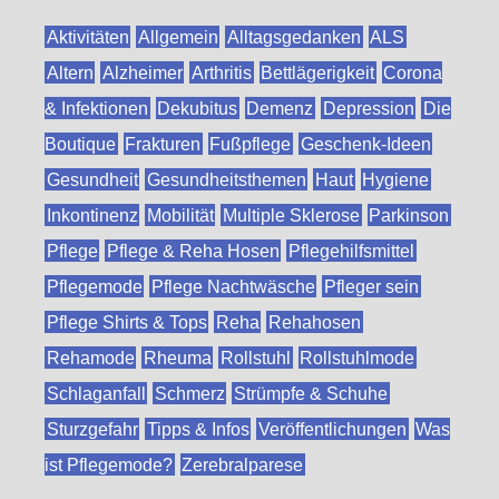
Aktivitäten
Allgemein
Alltagsgedanken
ALS
Altern
Alzheimer
Arthritis
Bettlägerigkeit
Corona
& Infektionen
Dekubitus
Demenz
Depression
Die
Boutique
Frakturen
Fußpflege
Geschenk-Ideen
Gesundheit
Gesundheitsthemen
Haut
Hygiene
Inkontinenz
Mobilität
Multiple Sklerose
Parkinson
Pflege
Pflege & Reha Hosen
Pflegehilfsmittel
Pflegemode
Pflege Nachtwäsche
Pfleger sein
Pflege Shirts & Tops
Reha
Rehahosen
Rehamode
Rheuma
Rollstuhl
Rollstuhlmode
Schlaganfall
Schmerz
Strümpfe & Schuhe
Sturzgefahr
Tipps & Infos
Veröffentlichungen
Was
ist Pflegemode?
Zerebralparese