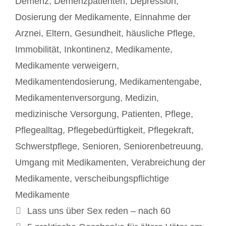
Demenz
,
Demenzpatienten
,
Depression
,
Dosierung der Medikamente
,
Einnahme der
Arznei
,
Eltern
,
Gesundheit
,
häusliche Pflege
,
Immobilität
,
Inkontinenz
,
Medikamente
,
Medikamente verweigern
,
Medikamentendosierung
,
Medikamentengabe
,
Medikamentenversorgung
,
Medizin
,
medizinische Versorgung
,
Patienten
,
Pflege
,
Pflegealltag
,
Pflegebedürftigkeit
,
Pflegekraft
,
Schwerstpflege
,
Senioren
,
Seniorenbetreuung
,
Umgang mit Medikamenten
,
Verabreichung der
Medikamente
,
verscheibungspflichtige
Medikamente
Beitrags-
Lass uns über Sex reden – nach 60
Navigation