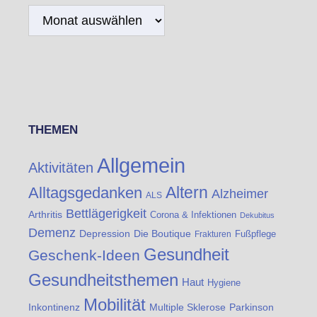
Archiv
THEMEN
Allgemein
Aktivitäten
Altern
Alltagsgedanken
Alzheimer
ALS
Bettlägerigkeit
Arthritis
Corona & Infektionen
Dekubitus
Demenz
Die Boutique
Depression
Fußpflege
Frakturen
Gesundheit
Geschenk-Ideen
Gesundheitsthemen
Haut
Hygiene
Mobilität
Inkontinenz
Multiple Sklerose
Parkinson