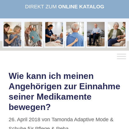
Zum
DIREKT ZUM
ONLINE KATALOG
Inhalt
springen
Wie kann ich meinen
Angehörigen zur Einnahme
seiner Medikamente
bewegen?
26. April 2018
von
Tamonda Adaptive Mode &
Schuhe für Pflege & Reha