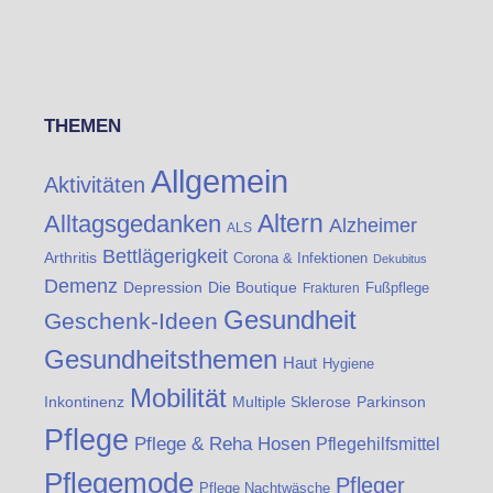
THEMEN
Allgemein
Aktivitäten
Altern
Alltagsgedanken
Alzheimer
ALS
Bettlägerigkeit
Arthritis
Corona & Infektionen
Dekubitus
Demenz
Die Boutique
Depression
Fußpflege
Frakturen
Gesundheit
Geschenk-Ideen
Gesundheitsthemen
Haut
Hygiene
Mobilität
Inkontinenz
Multiple Sklerose
Parkinson
Pflege
Pflege & Reha Hosen
Pflegehilfsmittel
Pflegemode
Pfleger
Pflege Nachtwäsche