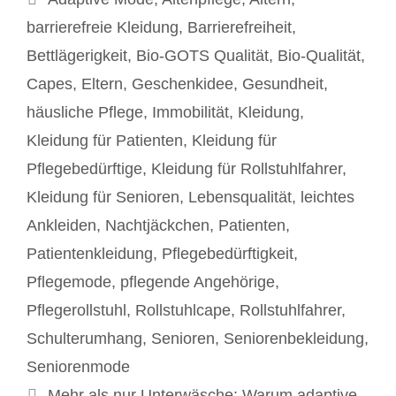
barrierefreie Kleidung
,
Barrierefreiheit
,
Bettlägerigkeit
,
Bio-GOTS Qualität
,
Bio-Qualität
,
Capes
,
Eltern
,
Geschenkidee
,
Gesundheit
,
häusliche Pflege
,
Immobilität
,
Kleidung
,
Kleidung für Patienten
,
Kleidung für
Pflegebedürftige
,
Kleidung für Rollstuhlfahrer
,
Kleidung für Senioren
,
Lebensqualität
,
leichtes
Ankleiden
,
Nachtjäckchen
,
Patienten
,
Patientenkleidung
,
Pflegebedürftigkeit
,
Pflegemode
,
pflegende Angehörige
,
Pflegerollstuhl
,
Rollstuhlcape
,
Rollstuhlfahrer
,
Schulterumhang
,
Senioren
,
Seniorenbekleidung
,
Seniorenmode
Beitrags-
Mehr als nur Unterwäsche: Warum adaptive