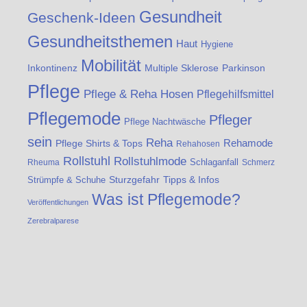
Gesundheit
Geschenk-Ideen
Gesundheitsthemen
Haut
Hygiene
Mobilität
Inkontinenz
Multiple Sklerose
Parkinson
Pflege
Pflege & Reha Hosen
Pflegehilfsmittel
Pflegemode
Pfleger
Pflege Nachtwäsche
sein
Reha
Rehamode
Pflege Shirts & Tops
Rehahosen
Rollstuhl
Rollstuhlmode
Schlaganfall
Rheuma
Schmerz
Strümpfe & Schuhe
Sturzgefahr
Tipps & Infos
Was ist Pflegemode?
Veröffentlichungen
Zerebralparese