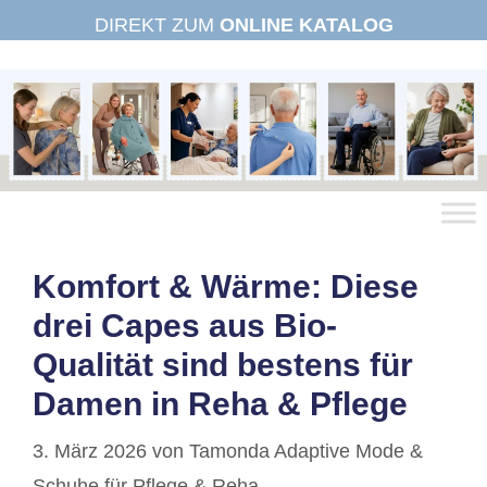
Zum
DIREKT ZUM
ONLINE KATALOG
Inhalt
springen
Komfort & Wärme: Diese
drei Capes aus Bio-
Qualität sind bestens für
Damen in Reha & Pflege
3. März 2026
von
Tamonda Adaptive Mode &
Schuhe für Pflege & Reha