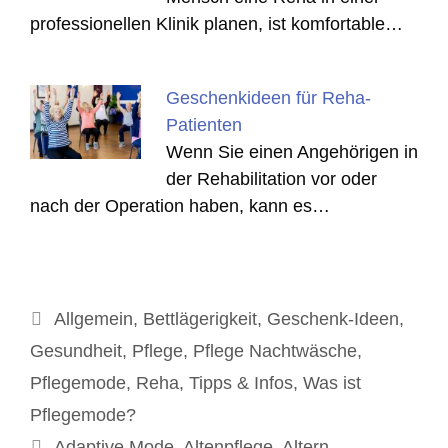
professionellen Klinik planen, ist komfortable…
Geschenkideen für Reha-
Patienten
Wenn Sie einen Angehörigen in
der Rehabilitation vor oder
nach der Operation haben, kann es…
Kategorien
Allgemein
,
Bettlägerigkeit
,
Geschenk-Ideen
,
Gesundheit
,
Pflege
,
Pflege Nachtwäsche
,
Pflegemode
,
Reha
,
Tipps & Infos
,
Was ist
Pflegemode?
Schlagwörter
Adaptive Mode
,
Altenpflege
,
Altern
,