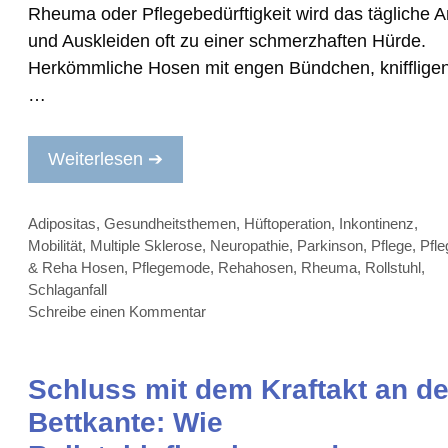
Rheuma oder Pflegebedürftigkeit wird das tägliche A
und Auskleiden oft zu einer schmerzhaften Hürde.
Herkömmliche Hosen mit engen Bündchen, knifflige
…
Weiterlesen ➔
Kategorien
Adipositas
,
Gesundheitsthemen
,
Hüftoperation
,
Inkontinenz
,
Mobilität
,
Multiple Sklerose
,
Neuropathie
,
Parkinson
,
Pflege
,
Pfle
& Reha Hosen
,
Pflegemode
,
Rehahosen
,
Rheuma
,
Rollstuhl
,
Schlaganfall
Schreibe einen Kommentar
Schluss mit dem Kraftakt an de
Bettkante: Wie