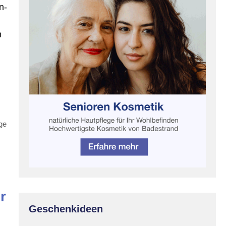
n-
n
ge
r
Geschenkideen