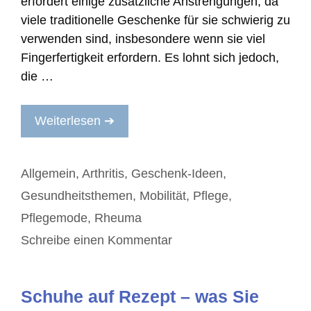
erfordert einige zusätzliche Anstrengungen, da
viele traditionelle Geschenke für sie schwierig zu
verwenden sind, insbesondere wenn sie viel
Fingerfertigkeit erfordern. Es lohnt sich jedoch,
die …
Weiterlesen ➔
Kategorien
Allgemein
,
Arthritis
,
Geschenk-Ideen
,
Gesundheitsthemen
,
Mobilität
,
Pflege
,
Pflegemode
,
Rheuma
Schreibe einen Kommentar
Schuhe auf Rezept – was Sie