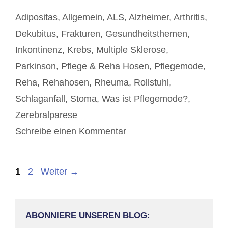
Kategorien
Adipositas
,
Allgemein
,
ALS
,
Alzheimer
,
Arthritis
,
Dekubitus
,
Frakturen
,
Gesundheitsthemen
,
Inkontinenz
,
Krebs
,
Multiple Sklerose
,
Parkinson
,
Pflege & Reha Hosen
,
Pflegemode
,
Reha
,
Rehahosen
,
Rheuma
,
Rollstuhl
,
Schlaganfall
,
Stoma
,
Was ist Pflegemode?
,
Zerebralparese
Schreibe einen Kommentar
Beitrags-
Seite
Seite
1
2
Weiter
→
Navigation
ABONNIERE UNSEREN BLOG: