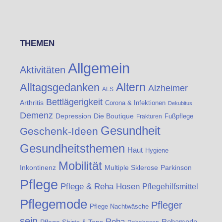
THEMEN
Allgemein
Aktivitäten
Altern
Alltagsgedanken
Alzheimer
ALS
Bettlägerigkeit
Arthritis
Corona & Infektionen
Dekubitus
Demenz
Die Boutique
Depression
Fußpflege
Frakturen
Gesundheit
Geschenk-Ideen
Gesundheitsthemen
Haut
Hygiene
Mobilität
Inkontinenz
Multiple Sklerose
Parkinson
Pflege
Pflege & Reha Hosen
Pflegehilfsmittel
Pflegemode
Pfleger
Pflege Nachtwäsche
sein
Reha
Rehamode