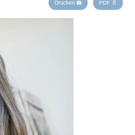
Drucken 🖨
PDF 📄