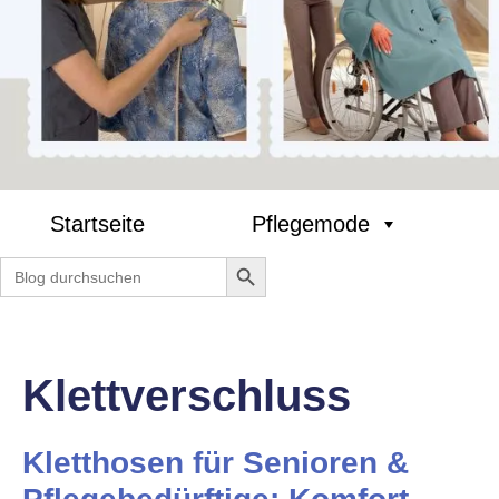
Startseite
Pflegemode
Search Button
Search
for:
Klettverschluss
Kletthosen für Senioren &