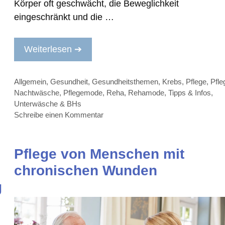
Körper oft geschwächt, die Beweglichkeit
eingeschränkt und die …
Weiterlesen ➔
Kategorien
Allgemein
,
Gesundheit
,
Gesundheitsthemen
,
Krebs
,
Pflege
,
Pfle
Nachtwäsche
,
Pflegemode
,
Reha
,
Rehamode
,
Tipps & Infos
,
Unterwäsche & BHs
Schreibe einen Kommentar
Pflege von Menschen mit
chronischen Wunden
g