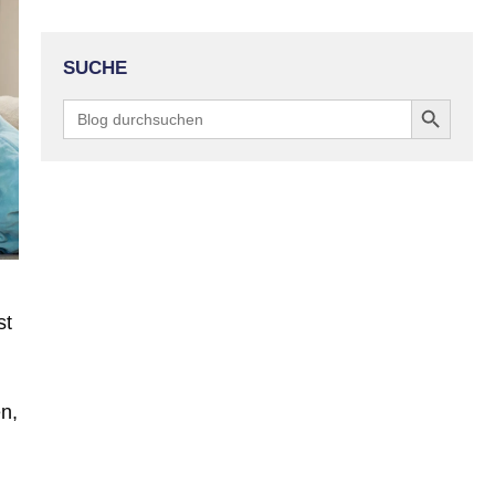
SUCHE
Search Button
Search
for:
st
n,