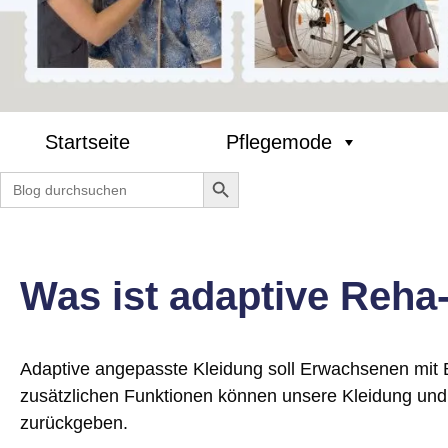
Startseite
Pflegemode
Search Button
Search
for:
Was ist adaptive Reha
Adaptive angepasste Kleidung soll Erwachsenen mit B
zusätzlichen Funktionen können unsere Kleidung und
zurückgeben.