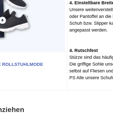
4. Einstellbare Breit
Unsere weitenverstel
oder Pantoffel an di
Schuh bzw. Slipper k
angepasst werden.
4. Rutschfest
Stürze sind das häuf
Die griffige Sohle un
E
ROLLSTUHLMODE
selbst auf Fliesen un
PS Alle unsere Schuhe
nziehen