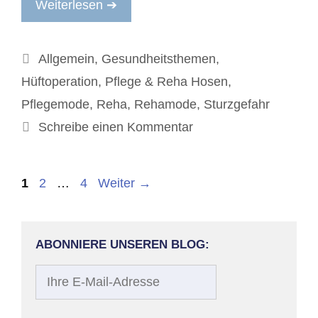
Weiterlesen ➔
Kategorien
Allgemein
,
Gesundheitsthemen
,
Hüftoperation
,
Pflege & Reha Hosen
,
Pflegemode
,
Reha
,
Rehamode
,
Sturzgefahr
Schreibe einen Kommentar
Beitrags-
Seite
Seite
Seite
1
2
…
4
Weiter
→
Navigation
ABONNIERE UNSEREN BLOG:
Ihre
E-
Mail-