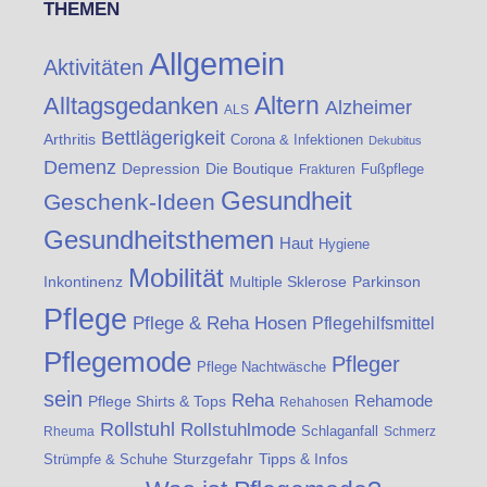
THEMEN
Allgemein
Aktivitäten
Altern
Alltagsgedanken
Alzheimer
ALS
Bettlägerigkeit
Arthritis
Corona & Infektionen
Dekubitus
Demenz
Die Boutique
Depression
Fußpflege
Frakturen
Gesundheit
Geschenk-Ideen
Gesundheitsthemen
Haut
Hygiene
Mobilität
Inkontinenz
Multiple Sklerose
Parkinson
Pflege
Pflege & Reha Hosen
Pflegehilfsmittel
Pflegemode
Pfleger
Pflege Nachtwäsche
sein
Reha
Rehamode
Pflege Shirts & Tops
Rehahosen
Rollstuhl
Rollstuhlmode
Schlaganfall
Rheuma
Schmerz
Strümpfe & Schuhe
Sturzgefahr
Tipps & Infos