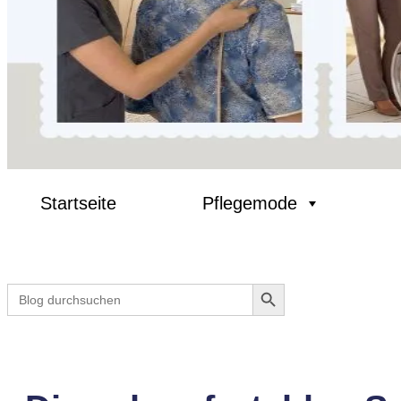
Startseite
Pflegemode
Search Button
Search
for: