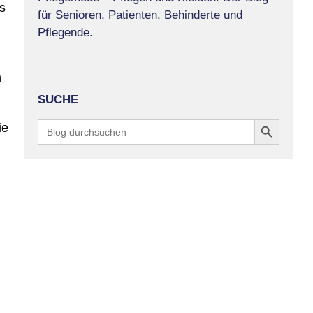
s
für Senioren, Patienten, Behinderte und
Pflegende.
m
SUCHE
Search Button
Search
ie
for: