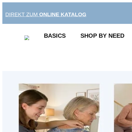
Zum
Inhalt
DIREKT ZUM
ONLINE KATALOG
springen
BASICS
SHOP BY NEED