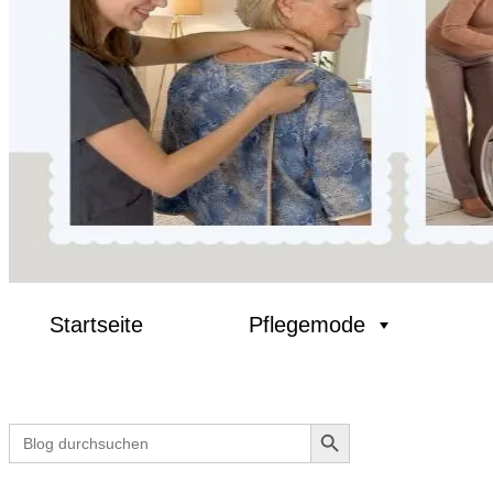
Startseite
Pflegemode
Search Button
Search
for: