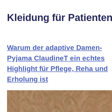
Kleidung für Patiente
Warum der adaptive Damen-
Pyjama ClaudineT ein echtes
Highlight für Pflege, Reha und
Erholung ist