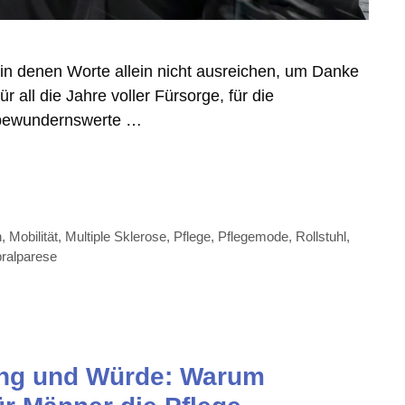
in denen Worte allein nicht ausreichen, um Danke
 all die Jahre voller Fürsorge, für die
e bewundernswerte …
n
,
Mobilität
,
Multiple Sklerose
,
Pflege
,
Pflegemode
,
Rollstuhl
,
ralparese
ng und Würde: Warum