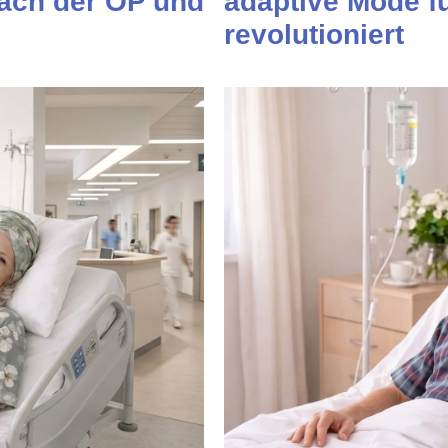
nach der OP und
adaptive Mode f
revolutioniert