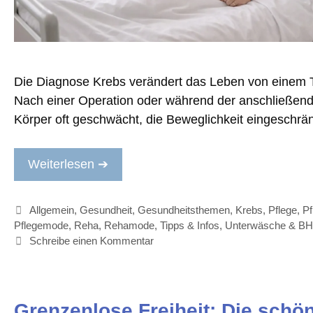
Die Diagnose Krebs verändert das Leben von einem 
Nach einer Operation oder während der anschließenden
Körper oft geschwächt, die Beweglichkeit eingeschrä
Weiterlesen ➔
Kategorien
Allgemein
,
Gesundheit
,
Gesundheitsthemen
,
Krebs
,
Pflege
,
P
Pflegemode
,
Reha
,
Rehamode
,
Tipps & Infos
,
Unterwäsche & B
Schreibe einen Kommentar
Grenzenlose Freiheit: Die schö