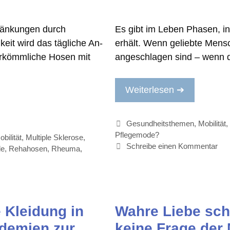
ränkungen durch
Es gibt im Leben Phasen, in
eit wird das tägliche An-
erhält. Wenn geliebte Mensc
erkömmliche Hosen mit
angeschlagen sind – wenn d
Weiterlesen ➔
Kategorien
Gesundheitsthemen
,
Mobilität
Pflegemode?
obilität
,
Multiple Sklerose
,
Schreibe einen Kommentar
de
,
Rehahosen
,
Rheuma
,
 Kleidung in
Wahre Liebe sch
ndemien zur
keine Frage der M