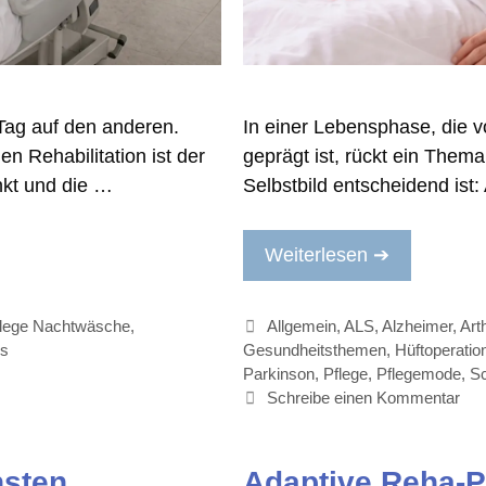
Tag auf den anderen.
In einer Lebensphase, die v
 Rehabilitation ist der
geprägt ist, rückt ein Thema
nkt und die …
Selbstbild entscheidend ist
Weiterlesen ➔
Kategorien
flege Nachtwäsche
,
Allgemein
,
ALS
,
Alzheimer
,
Arth
Hs
Gesundheitsthemen
,
Hüftoperatio
Parkinson
,
Pflege
,
Pflegemode
,
Sc
Schreibe einen Kommentar
nsten
Adaptive Reha-P