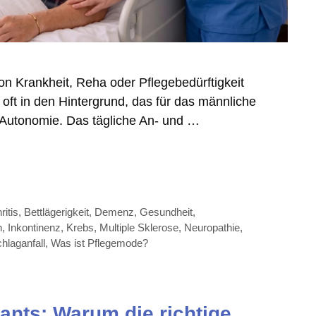
on Krankheit, Reha oder Pflegebedürftigkeit
 oft in den Hintergrund, das für das männliche
: Autonomie. Das tägliche An- und …
ritis
,
Bettlägerigkeit
,
Demenz
,
Gesundheit
,
n
,
Inkontinenz
,
Krebs
,
Multiple Sklerose
,
Neuropathie
,
hlaganfall
,
Was ist Pflegemode?
ants: Warum die richtige