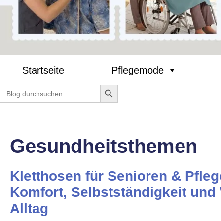
Startseite
Pflegemode
Search Button
Search
for:
Gesundheitsthemen
Kletthosen für Senioren & Pfleg
Komfort, Selbstständigkeit und
Alltag