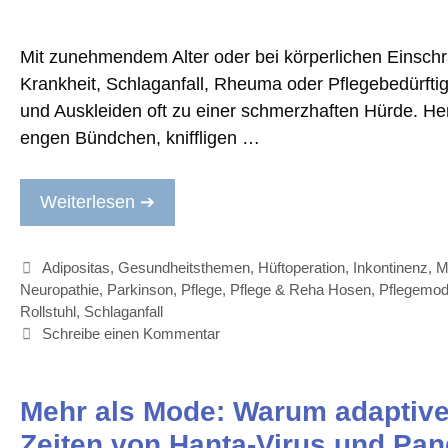
Mit zunehmendem Alter oder bei körperlichen Einsch
Krankheit, Schlaganfall, Rheuma oder Pflegebedürftigk
und Auskleiden oft zu einer schmerzhaften Hürde. H
engen Bündchen, kniffligen …
Weiterlesen ➔
Kategorien
Adipositas
,
Gesundheitsthemen
,
Hüftoperation
,
Inkontinenz
,
M
Neuropathie
,
Parkinson
,
Pflege
,
Pflege & Reha Hosen
,
Pflegemo
Rollstuhl
,
Schlaganfall
Schreibe einen Kommentar
Mehr als Mode: Warum adaptive
Zeiten von Hanta-Virus und Pa