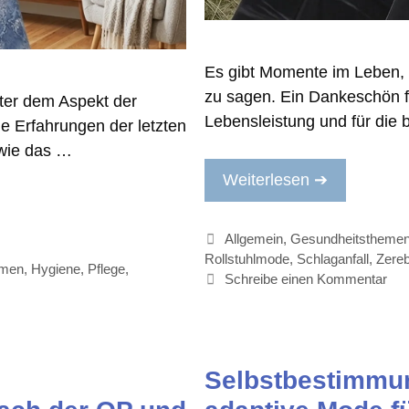
Es gibt Momente im Leben, 
zu sagen. Ein Dankeschön für
nter dem Aspekt der
Lebensleistung und für di
e Erfahrungen der letzten
 wie das …
Weiterlesen ➔
Kategorien
Allgemein
,
Gesundheitstheme
Rollstuhlmode
,
Schlaganfall
,
Zereb
emen
,
Hygiene
,
Pflege
,
Schreibe einen Kommentar
Selbstbestimmu