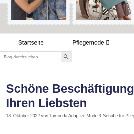
Startseite
Pflegemode
Search Button
Search
for:
Schöne Beschäftigunge
Ihren Liebsten
18. Oktober 2022
von
Tamonda Adaptive Mode & Schuhe für Pfle