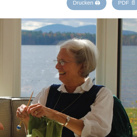
Drucken 🖨
PDF 📄