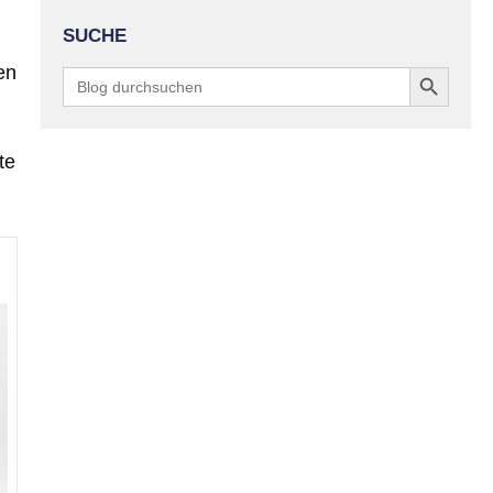
SUCHE
Search Button
en
Search
for:
te