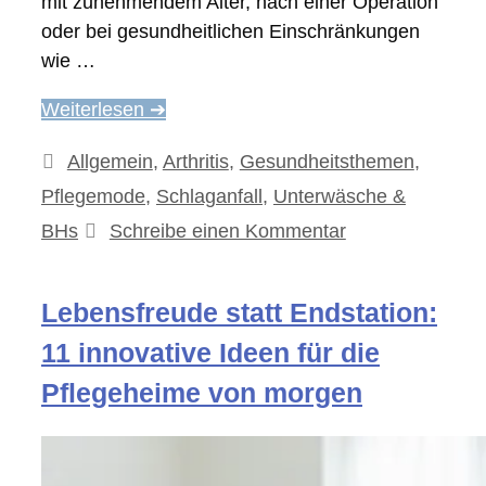
mit zunehmendem Alter, nach einer Operation
oder bei gesundheitlichen Einschränkungen
wie …
Weiterlesen ➔
Kategorien
Allgemein
,
Arthritis
,
Gesundheitsthemen
,
Pflegemode
,
Schlaganfall
,
Unterwäsche &
BHs
Schreibe einen Kommentar
Lebensfreude statt Endstation:
11 innovative Ideen für die
Pflegeheime von morgen