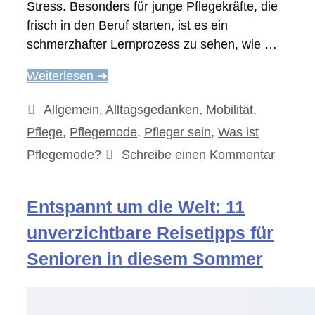
Stress. Besonders für junge Pflegekräfte, die
frisch in den Beruf starten, ist es ein
schmerzhafter Lernprozess zu sehen, wie …
Weiterlesen ➔
Kategorien
Allgemein
,
Alltagsgedanken
,
Mobilität
,
Pflege
,
Pflegemode
,
Pfleger sein
,
Was ist
Pflegemode?
Schreibe einen Kommentar
Entspannt um die Welt: 11
unverzichtbare Reisetipps für
Senioren in diesem Sommer