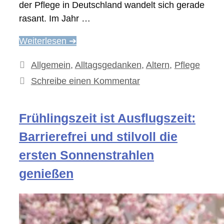
der Pflege in Deutschland wandelt sich gerade
rasant. Im Jahr …
Weiterlesen ➔
Kategorien
Allgemein
,
Alltagsgedanken
,
Altern
,
Pflege
Schreibe einen Kommentar
Frühlingszeit ist Ausflugszeit:
Barrierefrei und stilvoll die
ersten Sonnenstrahlen
genießen