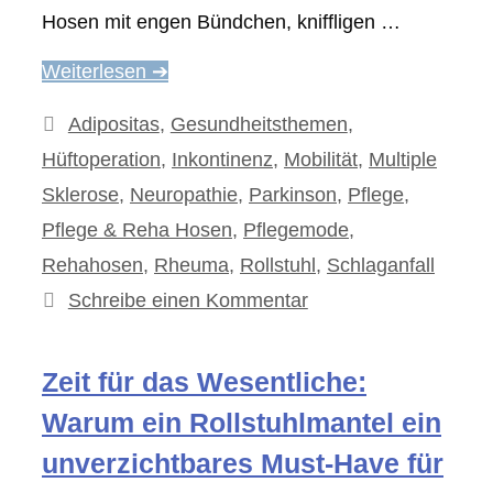
Hosen mit engen Bündchen, kniffligen …
Weiterlesen ➔
Kategorien
Adipositas
,
Gesundheitsthemen
,
Hüftoperation
,
Inkontinenz
,
Mobilität
,
Multiple
Sklerose
,
Neuropathie
,
Parkinson
,
Pflege
,
Pflege & Reha Hosen
,
Pflegemode
,
Rehahosen
,
Rheuma
,
Rollstuhl
,
Schlaganfall
Schreibe einen Kommentar
Zeit für das Wesentliche:
Warum ein Rollstuhlmantel ein
unverzichtbares Must-Have für