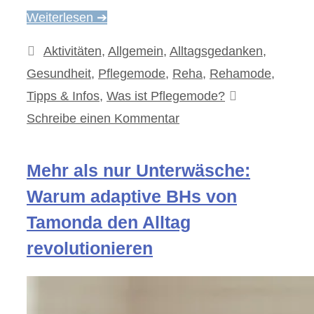
Weiterlesen ➔
Kategorien
Aktivitäten
,
Allgemein
,
Alltagsgedanken
,
Gesundheit
,
Pflegemode
,
Reha
,
Rehamode
,
Tipps & Infos
,
Was ist Pflegemode?
Schreibe einen Kommentar
Mehr als nur Unterwäsche:
Warum adaptive BHs von
Tamonda den Alltag
revolutionieren