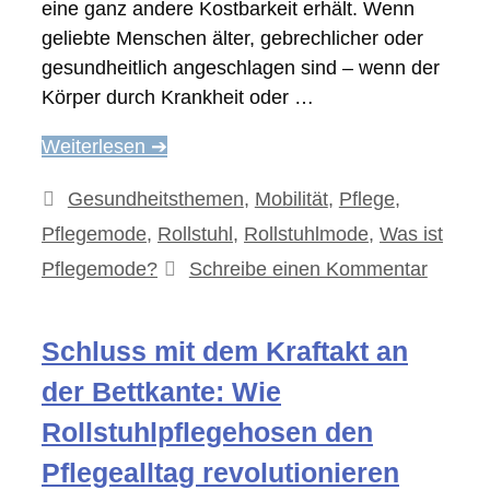
eine ganz andere Kostbarkeit erhält. Wenn
geliebte Menschen älter, gebrechlicher oder
gesundheitlich angeschlagen sind – wenn der
Körper durch Krankheit oder …
Weiterlesen ➔
Kategorien
Gesundheitsthemen
,
Mobilität
,
Pflege
,
Pflegemode
,
Rollstuhl
,
Rollstuhlmode
,
Was ist
Pflegemode?
Schreibe einen Kommentar
Schluss mit dem Kraftakt an
der Bettkante: Wie
Rollstuhlpflegehosen den
Pflegealltag revolutionieren