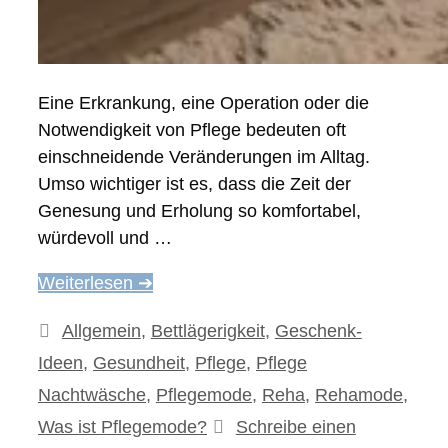
Eine Erkrankung, eine Operation oder die
Notwendigkeit von Pflege bedeuten oft
einschneidende Veränderungen im Alltag.
Umso wichtiger ist es, dass die Zeit der
Genesung und Erholung so komfortabel,
würdevoll und …
Weiterlesen ➔
Kategorien
Allgemein
,
Bettlägerigkeit
,
Geschenk-
Ideen
,
Gesundheit
,
Pflege
,
Pflege
Nachtwäsche
,
Pflegemode
,
Reha
,
Rehamode
,
Was ist Pflegemode?
Schreibe einen