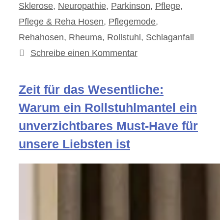
Sklerose
,
Neuropathie
,
Parkinson
,
Pflege
,
Pflege & Reha Hosen
,
Pflegemode
,
Rehahosen
,
Rheuma
,
Rollstuhl
,
Schlaganfall
Schreibe einen Kommentar
Zeit für das Wesentliche:
Warum ein Rollstuhlmantel ein
unverzichtbares Must-Have für
unsere Liebsten ist