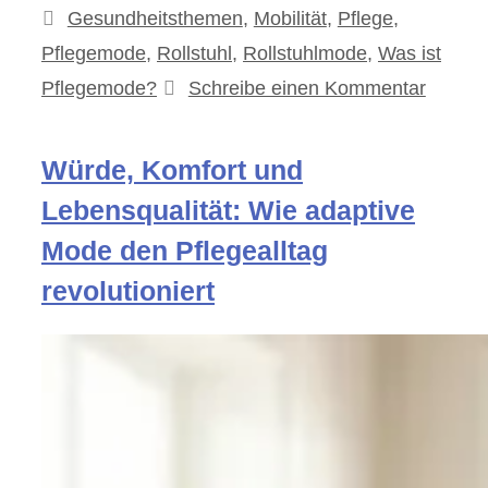
Kategorien
Gesundheitsthemen
,
Mobilität
,
Pflege
,
Pflegemode
,
Rollstuhl
,
Rollstuhlmode
,
Was ist
Pflegemode?
Schreibe einen Kommentar
Würde, Komfort und
Lebensqualität: Wie adaptive
Mode den Pflegealltag
revolutioniert