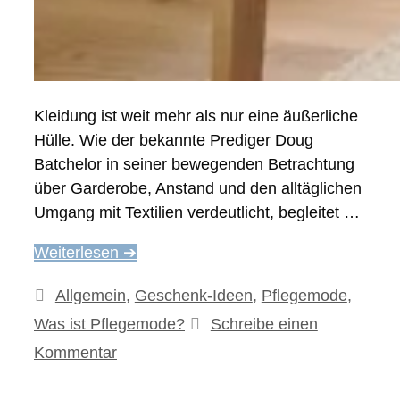
Kleidung ist weit mehr als nur eine äußerliche
Hülle. Wie der bekannte Prediger Doug
Batchelor in seiner bewegenden Betrachtung
über Garderobe, Anstand und den alltäglichen
Umgang mit Textilien verdeutlicht, begleitet …
Weiterlesen ➔
Kategorien
Allgemein
,
Geschenk-Ideen
,
Pflegemode
,
Was ist Pflegemode?
Schreibe einen
Kommentar