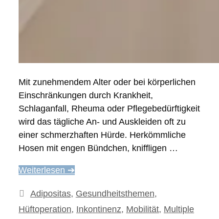
Mit zunehmendem Alter oder bei körperlichen
Einschränkungen durch Krankheit,
Schlaganfall, Rheuma oder Pflegebedürftigkeit
wird das tägliche An- und Auskleiden oft zu
einer schmerzhaften Hürde. Herkömmliche
Hosen mit engen Bündchen, kniffligen …
Weiterlesen ➔
Kategorien
Adipositas
,
Gesundheitsthemen
,
Hüftoperation
,
Inkontinenz
,
Mobilität
,
Multiple