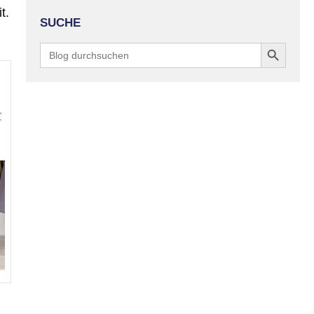
t.
SUCHE
Search Button
Search
for: