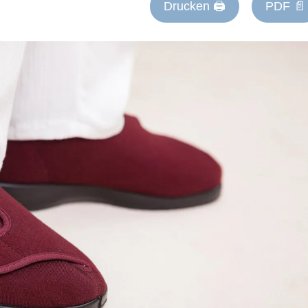
Drucken 🖨
PDF 📄