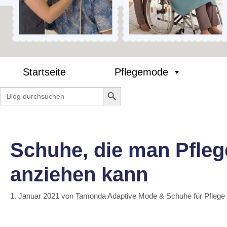
Startseite
Pflegemode
Search Button
Search
for:
Schuhe, die man Pflege
anziehen kann
1. Januar 2021
von
Tamonda Adaptive Mode & Schuhe für Pflege