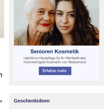
m
Geschenkideen
er