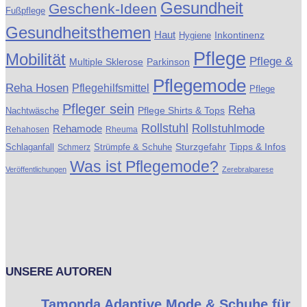
Gesundheit
Geschenk-Ideen
Fußpflege
Gesundheitsthemen
Haut
Inkontinenz
Hygiene
Pflege
Mobilität
Pflege &
Multiple Sklerose
Parkinson
Pflegemode
Reha Hosen
Pflegehilfsmittel
Pflege
Pfleger sein
Reha
Pflege Shirts & Tops
Nachtwäsche
Rollstuhl
Rollstuhlmode
Rehamode
Rehahosen
Rheuma
Schlaganfall
Strümpfe & Schuhe
Sturzgefahr
Tipps & Infos
Schmerz
Was ist Pflegemode?
Veröffentlichungen
Zerebralparese
UNSERE AUTOREN
Tamonda Adaptive Mode & Schuhe für