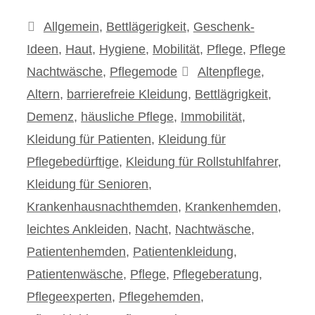
Kategorien
Allgemein
,
Bettlägerigkeit
,
Geschenk-
Ideen
,
Haut
,
Hygiene
,
Mobilität
,
Pflege
,
Pflege
Schlagwörter
Nachtwäsche
,
Pflegemode
Altenpflege
,
Altern
,
barrierefreie Kleidung
,
Bettlägrigkeit
,
Demenz
,
häusliche Pflege
,
Immobilität
,
Kleidung für Patienten
,
Kleidung für
Pflegebedürftige
,
Kleidung für Rollstuhlfahrer
,
Kleidung für Senioren
,
Krankenhausnachthemden
,
Krankenhemden
,
leichtes Ankleiden
,
Nacht
,
Nachtwäsche
,
Patientenhemden
,
Patientenkleidung
,
Patientenwäsche
,
Pflege
,
Pflegeberatung
,
Pflegeexperten
,
Pflegehemden
,