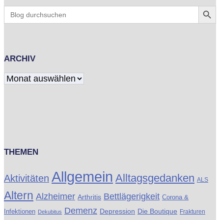
Search Butt
Search
for:
ARCHIV
Archiv
THEMEN
Allgemein
Alltagsgedanken
Aktivitäten
ALS
Altern
Alzheimer
Bettlägerigkeit
Arthritis
Corona &
Demenz
Die Boutique
Infektionen
Depression
Frakturen
Dekubitus