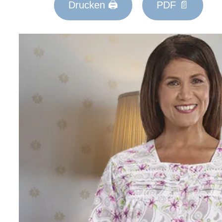
Drucken 🖨
PDF 📄