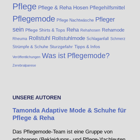
Pflege
Pflege & Reha Hosen
Pflegehilfsmittel
Pflegemode
Pfleger
Pflege Nachtwäsche
sein
Reha
Rehamode
Pflege Shirts & Tops
Rehahosen
Rollstuhl
Rollstuhlmode
Schlaganfall
Rheuma
Schmerz
Strümpfe & Schuhe
Sturzgefahr
Tipps & Infos
Was ist Pflegemode?
Veröffentlichungen
Zerebralparese
UNSERE AUTOREN
Tamonda Adaptive Mode & Schuhe für
Pflege & Reha
Das Pflegemode-Team ist eine Gruppe von
erfahrenen (Bekleidungs- und Pflege-)fachleuten.