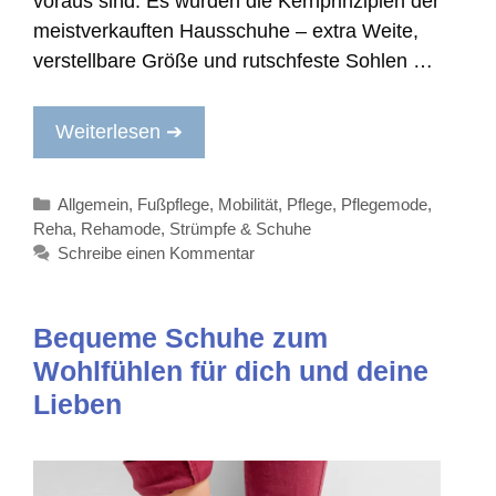
voraus sind. Es wurden die Kernprinzipien der
meistverkauften Hausschuhe – extra Weite,
verstellbare Größe und rutschfeste Sohlen …
Weiterlesen ➔
Kategorien
Allgemein
,
Fußpflege
,
Mobilität
,
Pflege
,
Pflegemode
,
Reha
,
Rehamode
,
Strümpfe & Schuhe
Schreibe einen Kommentar
Bequeme Schuhe zum
Wohlfühlen für dich und deine
Lieben