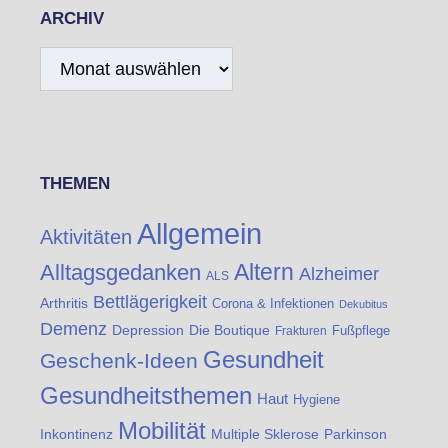
ARCHIV
Archiv
THEMEN
Allgemein
Aktivitäten
Altern
Alltagsgedanken
Alzheimer
ALS
Bettlägerigkeit
Arthritis
Corona & Infektionen
Dekubitus
Demenz
Die Boutique
Depression
Fußpflege
Frakturen
Gesundheit
Geschenk-Ideen
Gesundheitsthemen
Haut
Hygiene
Mobilität
Inkontinenz
Multiple Sklerose
Parkinson