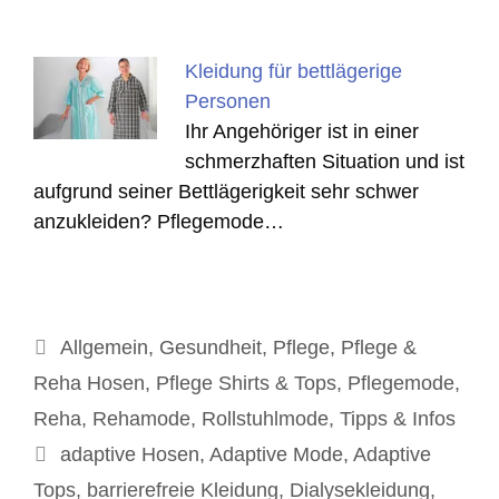
Kleidung für bettlägerige
Personen
Ihr Angehöriger ist in einer
schmerzhaften Situation und ist
aufgrund seiner Bettlägerigkeit sehr schwer
anzukleiden? Pflegemode…
Kategorien
Allgemein
,
Gesundheit
,
Pflege
,
Pflege &
Reha Hosen
,
Pflege Shirts & Tops
,
Pflegemode
,
Reha
,
Rehamode
,
Rollstuhlmode
,
Tipps & Infos
Schlagwörter
adaptive Hosen
,
Adaptive Mode
,
Adaptive
Tops
,
barrierefreie Kleidung
,
Dialysekleidung
,