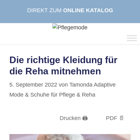
Zum
DIREKT ZUM
ONLINE KATALOG
Inhalt
springen
Die richtige Kleidung für
die Reha mitnehmen
5. September 2022
von
Tamonda Adaptive
Mode & Schuhe für Pflege & Reha
Drucken 🖨
PDF 📄