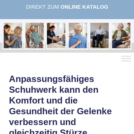
Zum
DIREKT ZUM
ONLINE KATALOG
Inhalt
springen
Anpassungsfähiges
Schuhwerk kann den
Komfort und die
Gesundheit der Gelenke
verbessern und
gleichzeitig Stürze