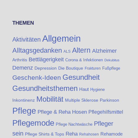
THEMEN
Allgemein
Aktivitäten
Altern
Alltagsgedanken
Alzheimer
ALS
Bettlägerigkeit
Arthritis
Corona & Infektionen
Dekubitus
Demenz
Die Boutique
Depression
Fußpflege
Frakturen
Gesundheit
Geschenk-Ideen
Gesundheitsthemen
Haut
Hygiene
Mobilität
Inkontinenz
Multiple Sklerose
Parkinson
Pflege
Pflege & Reha Hosen
Pflegehilfsmittel
Pflegemode
Pfleger
Pflege Nachtwäsche
sein
Reha
Rehamode
Pflege Shirts & Tops
Rehahosen