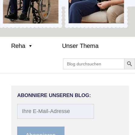
Reha
Unser Thema
Search Bu
Search
for:
ABONNIERE UNSEREN BLOG:
Ihre
E-
Mail-
Adresse