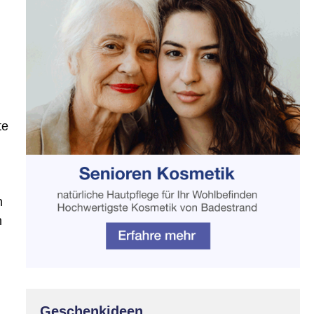
te
n
n
d
Geschenkideen