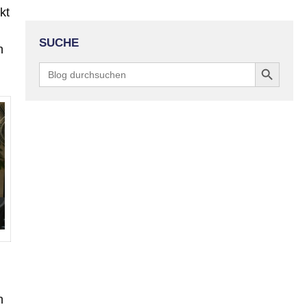
kt
SUCHE
n
Search Button
Search
for:
n