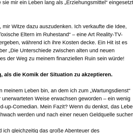
 sie mir ein Leben lang als „Erziehungsmittel“ eingesetz
, mir Witze dazu auszudenken. Ich verkaufte die Idee,
oxische Eltern im Ruhestand“ – eine Art Reality-TV-
ergeben, während ich ihre Kosten decke. Ein Hit ist es
über „Die Unterschiede zwischen alten und neuen
ies der Weg zu meinem finanziellen Ruin sein würde!
 als die Komik der Situation zu akzeptieren.
t in meinem Leben bin, an dem ich zum „Wartungsdienst“
iner unerwarteten Weise erwachsen geworden – ein wenig
nd-up-Comedian. Mein Fazit? Wenn du denkst, das Leb
ersschwach werden und nach einer neuen Geldquelle suchen
d ich gleichzeitig das große Abenteuer des