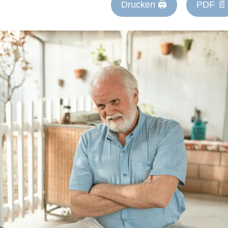
Drucken 🖨
PDF 📄