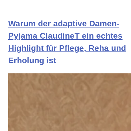
Warum der adaptive Damen-
Pyjama ClaudineT ein echtes
Highlight für Pflege, Reha und
Erholung ist