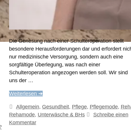
Die Genesung nach einer Schulteroperation stellt
besondere Herausforderungen dar und erfordert nic
nur medizinische Versorgung, sondern auch eine
sorgfältige Überlegung, was nach einer
Schulteroperation angezogen werden soll. Wir sind
uns der …
Weiterlesen ➔
Kategorien
Allgemein
,
Gesundheit
,
Pflege
,
Pflegemode
,
Reh
Rehamode
,
Unterwäsche & BHs
Schreibe einen
Kommentar
?