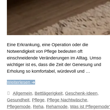
Eine Erkrankung, eine Operation oder die
Notwendigkeit von Pflege bedeuten oft
einschneidende Veränderungen im Alltag. Umso
wichtiger ist es, dass die Zeit der Genesung und
Erholung so komfortabel, würdevoll und …
Weiterlesen ➔
Kategorien
Allgemein
,
Bettlägerigkeit
,
Geschenk-Ideen
,
Gesundheit
,
Pflege
,
Pflege Nachtwäsche
,
Pflegemode
,
Reha
,
Rehamode
,
Was ist Pflegemode