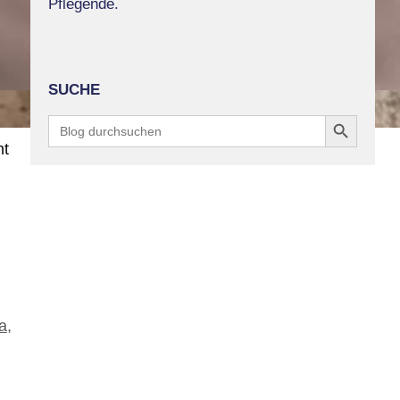
Pflegende.
SUCHE
Search Button
Search
for:
ht
a
,