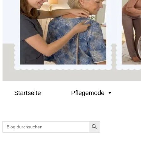
Startseite
Pflegemode
Search Button
Search
for: