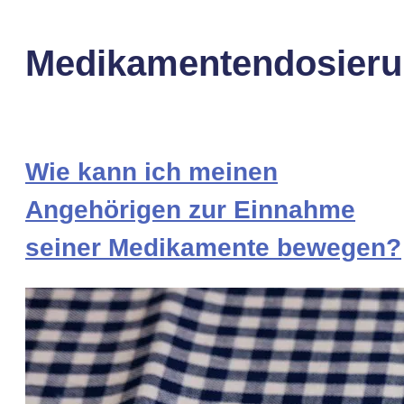
Medikamentendosier
Wie kann ich meinen
Angehörigen zur Einnahme
seiner Medikamente bewegen?