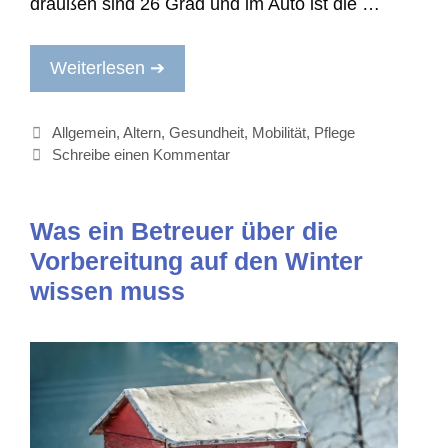
draußen sind 26 Grad und im Auto ist die …
Weiterlesen ➔
Kategorien
Allgemein
,
Altern
,
Gesundheit
,
Mobilität
,
Pflege
Schreibe einen Kommentar
Was ein Betreuer über die
Vorbereitung auf den Winter
wissen muss