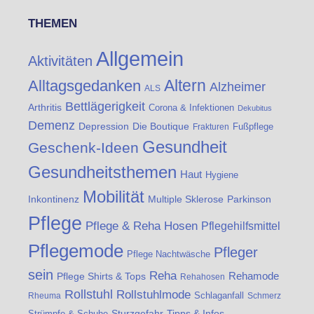
THEMEN
Allgemein
Aktivitäten
Altern
Alltagsgedanken
Alzheimer
ALS
Bettlägerigkeit
Arthritis
Corona & Infektionen
Dekubitus
Demenz
Die Boutique
Depression
Fußpflege
Frakturen
Gesundheit
Geschenk-Ideen
Gesundheitsthemen
Haut
Hygiene
Mobilität
Inkontinenz
Multiple Sklerose
Parkinson
Pflege
Pflege & Reha Hosen
Pflegehilfsmittel
Pflegemode
Pfleger
Pflege Nachtwäsche
sein
Reha
Rehamode
Pflege Shirts & Tops
Rehahosen
Rollstuhl
Rollstuhlmode
Schlaganfall
Rheuma
Schmerz
Strümpfe & Schuhe
Sturzgefahr
Tipps & Infos