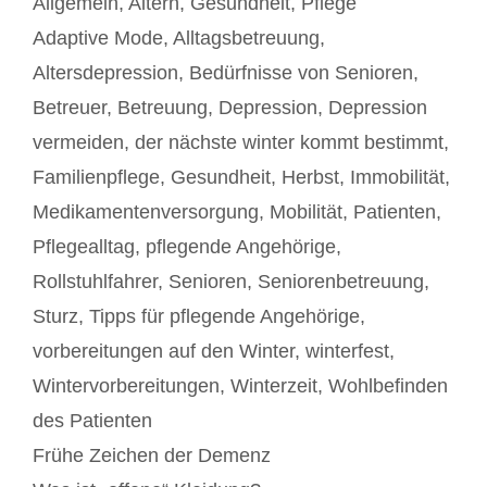
Allgemein
,
Altern
,
Gesundheit
,
Pflege
Schlagwörter
Adaptive Mode
,
Alltagsbetreuung
,
Altersdepression
,
Bedürfnisse von Senioren
,
Betreuer
,
Betreuung
,
Depression
,
Depression
vermeiden
,
der nächste winter kommt bestimmt
,
Familienpflege
,
Gesundheit
,
Herbst
,
Immobilität
,
Medikamentenversorgung
,
Mobilität
,
Patienten
,
Pflegealltag
,
pflegende Angehörige
,
Rollstuhlfahrer
,
Senioren
,
Seniorenbetreuung
,
Sturz
,
Tipps für pflegende Angehörige
,
vorbereitungen auf den Winter
,
winterfest
,
Wintervorbereitungen
,
Winterzeit
,
Wohlbefinden
des Patienten
Beitrags-
Frühe Zeichen der Demenz
Navigation