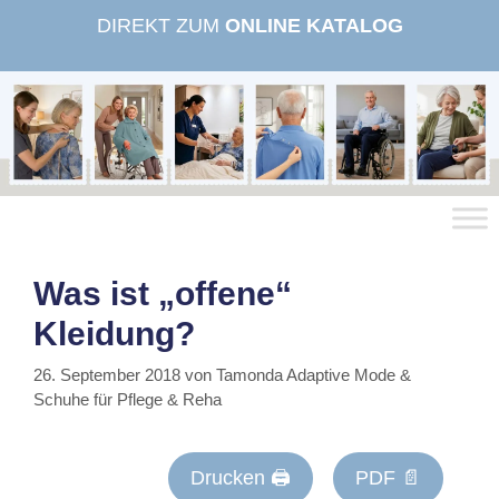
Zum
DIREKT ZUM
ONLINE KATALOG
Inhalt
springen
Was ist „offene“
Kleidung?
26. September 2018
von
Tamonda Adaptive Mode &
Schuhe für Pflege & Reha
Drucken 🖨
PDF 📄