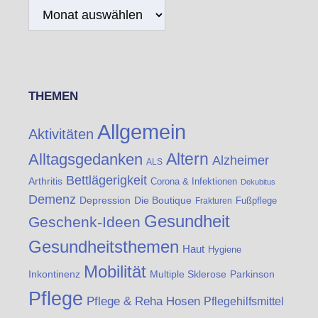
Archiv
THEMEN
Allgemein
Aktivitäten
Altern
Alltagsgedanken
Alzheimer
ALS
Bettlägerigkeit
Arthritis
Corona & Infektionen
Dekubitus
Demenz
Die Boutique
Depression
Fußpflege
Frakturen
Gesundheit
Geschenk-Ideen
Gesundheitsthemen
Haut
Hygiene
Mobilität
Inkontinenz
Multiple Sklerose
Parkinson
Pflege
Pflege & Reha Hosen
Pflegehilfsmittel