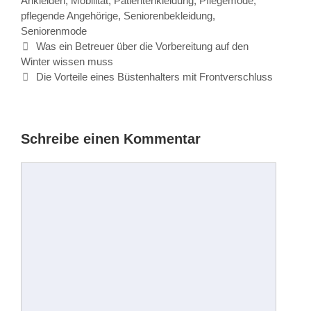
Ankleiden
,
Mobilität
,
Patientenkleidung
,
Pflegemode
,
pflegende Angehörige
,
Seniorenbekleidung
,
Seniorenmode
Beitrags-
Was ein Betreuer über die Vorbereitung auf den
Navigation
Winter wissen muss
Die Vorteile eines Büstenhalters mit Frontverschluss
Schreibe einen Kommentar
Kommentar