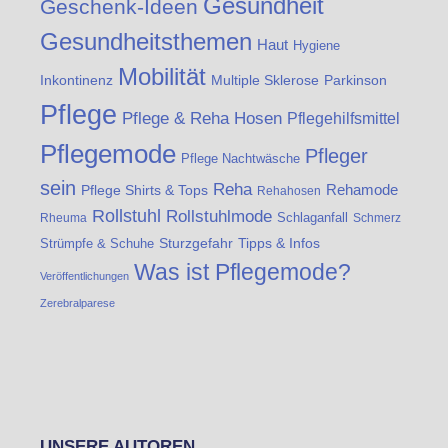
Gesundheit
Geschenk-Ideen
Gesundheitsthemen
Haut
Hygiene
Mobilität
Inkontinenz
Multiple Sklerose
Parkinson
Pflege
Pflege & Reha Hosen
Pflegehilfsmittel
Pflegemode
Pfleger
Pflege Nachtwäsche
sein
Reha
Rehamode
Pflege Shirts & Tops
Rehahosen
Rollstuhl
Rollstuhlmode
Schlaganfall
Rheuma
Schmerz
Strümpfe & Schuhe
Sturzgefahr
Tipps & Infos
Was ist Pflegemode?
Veröffentlichungen
Zerebralparese
UNSERE AUTOREN