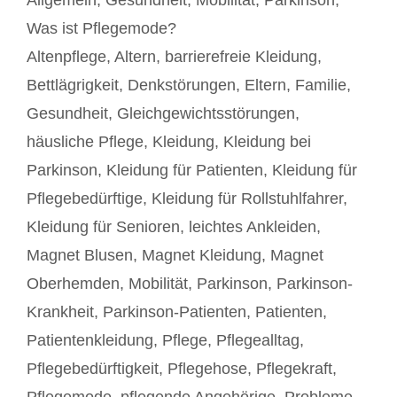
Was ist Pflegemode?
Schlagwörter
Altenpflege
,
Altern
,
barrierefreie Kleidung
,
Bettlägrigkeit
,
Denkstörungen
,
Eltern
,
Familie
,
Gesundheit
,
Gleichgewichtsstörungen
,
häusliche Pflege
,
Kleidung
,
Kleidung bei
Parkinson
,
Kleidung für Patienten
,
Kleidung für
Pflegebedürftige
,
Kleidung für Rollstuhlfahrer
,
Kleidung für Senioren
,
leichtes Ankleiden
,
Magnet Blusen
,
Magnet Kleidung
,
Magnet
Oberhemden
,
Mobilität
,
Parkinson
,
Parkinson-
Krankheit
,
Parkinson-Patienten
,
Patienten
,
Patientenkleidung
,
Pflege
,
Pflegealltag
,
Pflegebedürftigkeit
,
Pflegehose
,
Pflegekraft
,
Pflegemode
,
pflegende Angehörige
,
Probleme