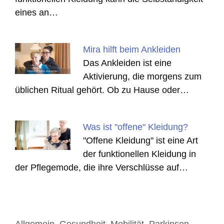
eines an…
Mira hilft beim Ankleiden
Das Ankleiden ist eine
Aktivierung, die morgens zum
üblichen Ritual gehört. Ob zu Hause oder…
Was ist "offene" Kleidung?
"Offene Kleidung" ist eine Art
der funktionellen Kleidung in
der Pflegemode, die ihre Verschlüsse auf…
Kategorien
Allgemein
,
Gesundheit
,
Mobilität
,
Parkinson
,