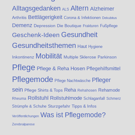
Altern
Alltagsgedanken
Alzheimer
ALS
Bettlägerigkeit
Arthritis
Corona & Infektionen
Dekubitus
Demenz
Die Boutique
Depression
Fußpflege
Frakturen
Gesundheit
Geschenk-Ideen
Gesundheitsthemen
Haut
Hygiene
Mobilität
Inkontinenz
Multiple Sklerose
Parkinson
Pflege
Pflege & Reha Hosen
Pflegehilfsmittel
Pflegemode
Pfleger
Pflege Nachtwäsche
sein
Reha
Rehamode
Pflege Shirts & Tops
Rehahosen
Rollstuhl
Rollstuhlmode
Schlaganfall
Rheuma
Schmerz
Strümpfe & Schuhe
Sturzgefahr
Tipps & Infos
Was ist Pflegemode?
Veröffentlichungen
Zerebralparese