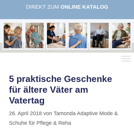
Zum
DIREKT ZUM
ONLINE KATALOG
Inhalt
springen
5 praktische Geschenke
für ältere Väter am
Vatertag
26. April 2018
von
Tamonda Adaptive Mode &
Schuhe für Pflege & Reha