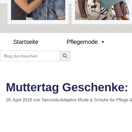
Startseite
Pflegemode
Search Button
Search
for:
Muttertag Geschenke: F
26. April 2018
von
Tamonda Adaptive Mode & Schuhe für Pflege 