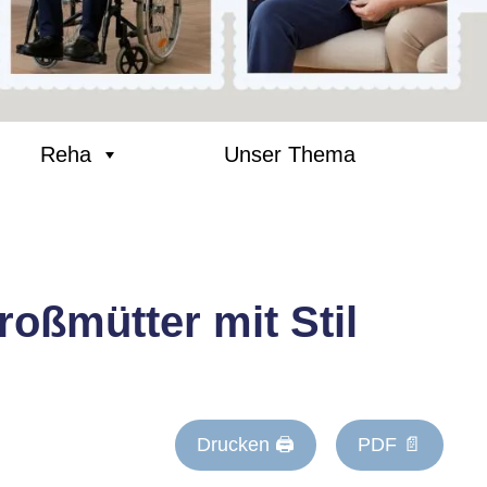
Reha
Unser Thema
oßmütter mit Stil
Drucken 🖨
PDF 📄