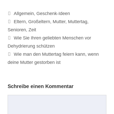
Kategorien
Allgemein
,
Geschenk-Ideen
Schlagwörter
Eltern
,
Großeltern
,
Mutter
,
Muttertag
,
Senioren
,
Zeit
Beitrags-
Wie Sie Ihren geliebten Menschen vor
Navigation
Dehydrierung schützen
Wie man den Muttertag feiern kann, wenn
deine Mutter gestorben ist
Schreibe einen Kommentar
Kommentar