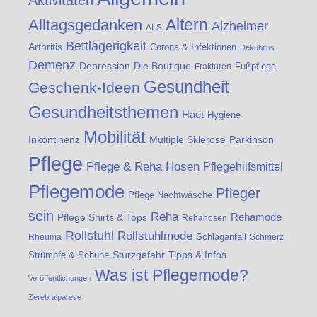
Altern
Alltagsgedanken
Alzheimer
ALS
Bettlägerigkeit
Arthritis
Corona & Infektionen
Dekubitus
Demenz
Die Boutique
Depression
Fußpflege
Frakturen
Gesundheit
Geschenk-Ideen
Gesundheitsthemen
Haut
Hygiene
Mobilität
Inkontinenz
Multiple Sklerose
Parkinson
Pflege
Pflege & Reha Hosen
Pflegehilfsmittel
Pflegemode
Pfleger
Pflege Nachtwäsche
sein
Reha
Rehamode
Pflege Shirts & Tops
Rehahosen
Rollstuhl
Rollstuhlmode
Schlaganfall
Rheuma
Schmerz
Strümpfe & Schuhe
Sturzgefahr
Tipps & Infos
Was ist Pflegemode?
Veröffentlichungen
Zerebralparese