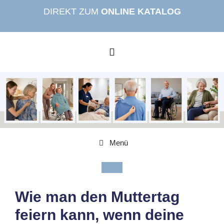
Zum
DIREKT ZUM
ONLINE KATALOG
Inhalt
springen
MENÜ
Menü
Wie man den Muttertag
feiern kann, wenn deine