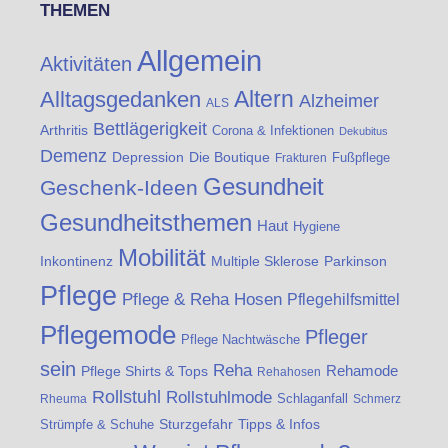
THEMEN
Allgemein
Aktivitäten
Altern
Alltagsgedanken
Alzheimer
ALS
Bettlägerigkeit
Arthritis
Corona & Infektionen
Dekubitus
Demenz
Die Boutique
Depression
Fußpflege
Frakturen
Gesundheit
Geschenk-Ideen
Gesundheitsthemen
Haut
Hygiene
Mobilität
Inkontinenz
Multiple Sklerose
Parkinson
Pflege
Pflege & Reha Hosen
Pflegehilfsmittel
Pflegemode
Pfleger
Pflege Nachtwäsche
sein
Reha
Rehamode
Pflege Shirts & Tops
Rehahosen
Rollstuhl
Rollstuhlmode
Schlaganfall
Rheuma
Schmerz
Strümpfe & Schuhe
Sturzgefahr
Tipps & Infos