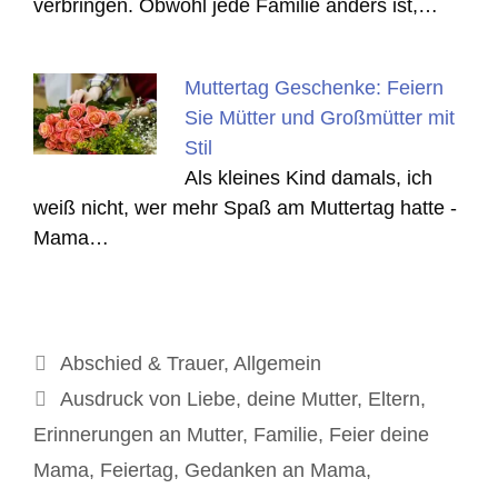
verbringen. Obwohl jede Familie anders ist,…
Muttertag Geschenke: Feiern
Sie Mütter und Großmütter mit
Stil
Als kleines Kind damals, ich
weiß nicht, wer mehr Spaß am Muttertag hatte -
Mama…
Kategorien
Abschied & Trauer
,
Allgemein
Schlagwörter
Ausdruck von Liebe
,
deine Mutter
,
Eltern
,
Erinnerungen an Mutter
,
Familie
,
Feier deine
Mama
,
Feiertag
,
Gedanken an Mama
,