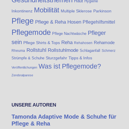
Haut
Hygiene
Mobilität
Inkontinenz
Multiple Sklerose
Parkinson
Pflege
Pflege & Reha Hosen
Pflegehilfsmittel
Pflegemode
Pfleger
Pflege Nachtwäsche
sein
Reha
Rehamode
Pflege Shirts & Tops
Rehahosen
Rollstuhl
Rollstuhlmode
Schlaganfall
Rheuma
Schmerz
Strümpfe & Schuhe
Sturzgefahr
Tipps & Infos
Was ist Pflegemode?
Veröffentlichungen
Zerebralparese
UNSERE AUTOREN
Tamonda Adaptive Mode & Schuhe für
Pflege & Reha