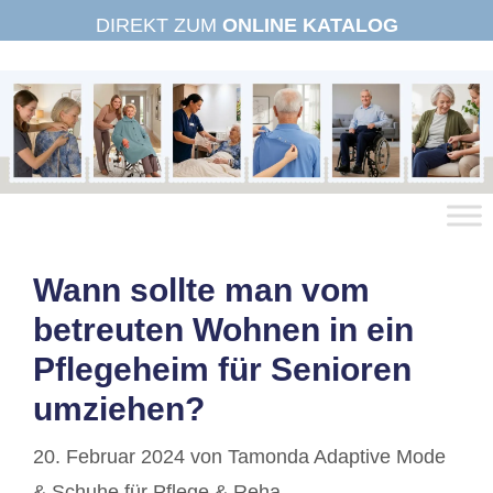
Zum
DIREKT ZUM
ONLINE KATALOG
Inhalt
springen
Wann sollte man vom
betreuten Wohnen in ein
Pflegeheim für Senioren
umziehen?
20. Februar 2024
von
Tamonda Adaptive Mode
& Schuhe für Pflege & Reha