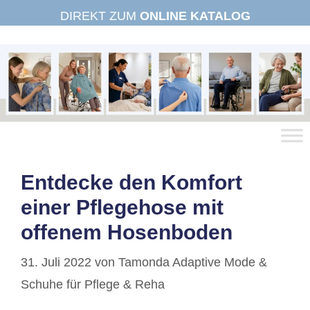
Zum
DIREKT ZUM
ONLINE KATALOG
Inhalt
springen
Entdecke den Komfort
einer Pflegehose mit
offenem Hosenboden
31. Juli 2022
von
Tamonda Adaptive Mode &
Schuhe für Pflege & Reha