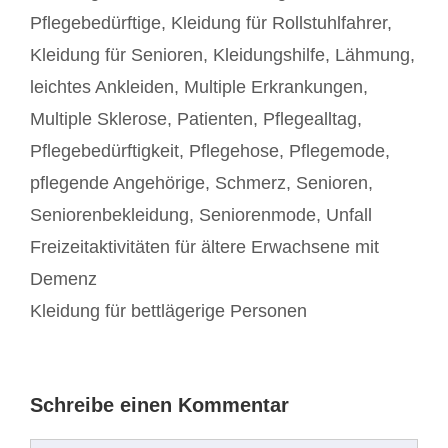
Pflegebedürftige
,
Kleidung für Rollstuhlfahrer
,
Kleidung für Senioren
,
Kleidungshilfe
,
Lähmung
,
leichtes Ankleiden
,
Multiple Erkrankungen
,
Multiple Sklerose
,
Patienten
,
Pflegealltag
,
Pflegebedürftigkeit
,
Pflegehose
,
Pflegemode
,
pflegende Angehörige
,
Schmerz
,
Senioren
,
Seniorenbekleidung
,
Seniorenmode
,
Unfall
Beitrags-
Freizeitaktivitäten für ältere Erwachsene mit
Navigation
Demenz
Kleidung für bettlägerige Personen
Schreibe einen Kommentar