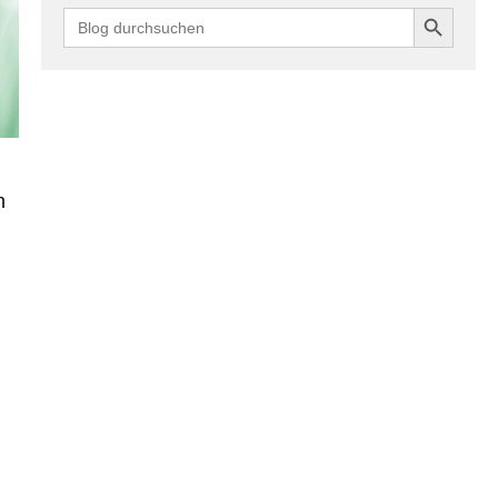
Search Button
Search
for:
h