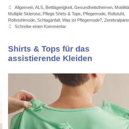
Kategorien
Allgemein
,
ALS
,
Bettlägerigkeit
,
Gesundheitsthemen
,
Mobilitä
Multiple Sklerose
,
Pflege Shirts & Tops
,
Pflegemode
,
Rollstuhl
,
Rollstuhlmode
,
Schlaganfall
,
Was ist Pflegemode?
,
Zerebralpare
Schreibe einen Kommentar
Shirts & Tops für das
assistierende Kleiden