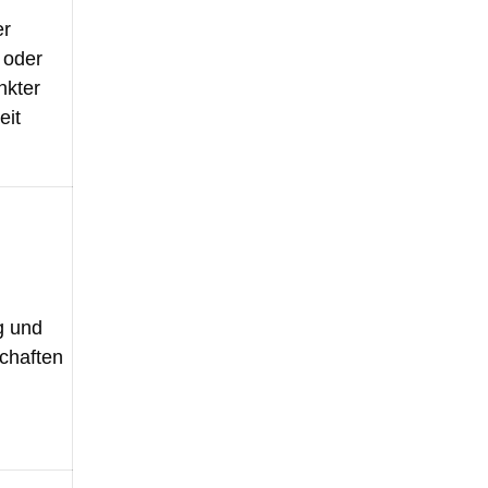
er
 oder
nkter
eit
g und
chaften