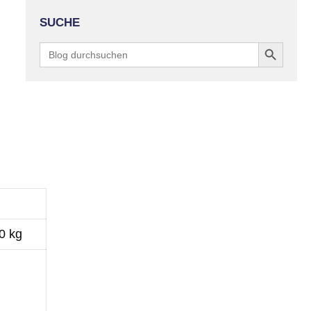
SUCHE
Search Button
Search
for:
0 kg