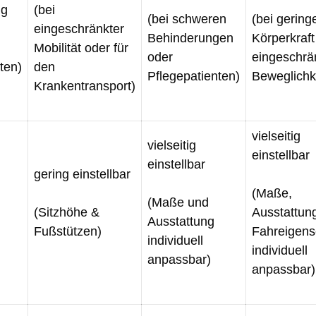
ng
(bei
(bei schweren
(bei gering
eingeschränkter
Behinderungen
Körperkraft
Mobilität oder für
oder
eingeschrä
ten)
den
Pflegepatienten)
Beweglichk
Krankentransport)
vielseitig
vielseitig
einstellbar
einstellbar
gering einstellbar
(Maße,
(Maße und
(Sitzhöhe &
Ausstattun
Ausstattung
Fußstützen)
Fahreigens
individuell
individuell
anpassbar)
anpassbar)