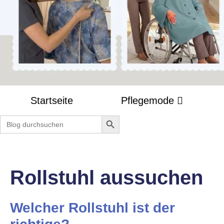
Startseite
Pflegemode
Search Button
Search
for:
Rollstuhl aussuchen
Welcher Rollstuhl ist der