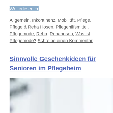
Weiterlesen ➔
Kategorien
Allgemein
,
Inkontinenz
,
Mobilität
,
Pflege
,
Pflege & Reha Hosen
,
Pflegehilfsmittel
,
Pflegemode
,
Reha
,
Rehahosen
,
Was ist
Pflegemode?
Schreibe einen Kommentar
Sinnvolle Geschenkideen für
Senioren im Pflegeheim