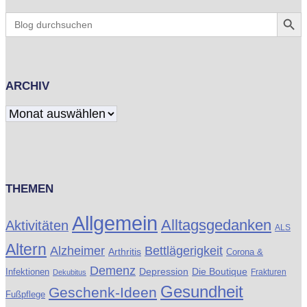
Search Butt
Search
for:
ARCHIV
Archiv
THEMEN
Allgemein
Alltagsgedanken
Aktivitäten
ALS
Altern
Alzheimer
Bettlägerigkeit
Arthritis
Corona &
Demenz
Die Boutique
Infektionen
Depression
Frakturen
Dekubitus
Gesundheit
Geschenk-Ideen
Fußpflege