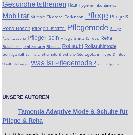
Gesundheitsthemen
Haut
Inkontinenz
Hygiene
Pflege
Mobilität
Pflege &
Multiple Sklerose
Parkinson
Pflegemode
Reha Hosen
Pflegehilfsmittel
Pflege
Pfleger sein
Reha
Pflege Shirts & Tops
Nachtwäsche
Rollstuhl
Rollstuhlmode
Rehamode
Rehahosen
Rheuma
Schlaganfall
Strümpfe & Schuhe
Sturzgefahr
Tipps & Infos
Schmerz
Was ist Pflegemode?
Veröffentlichungen
Zerebralparese
UNSERE AUTOREN
Tamonda Adaptive Mode & Schuhe für
Pflege & Reha
Das Pflegemode-Team ist eine Gruppe von erfahrenen