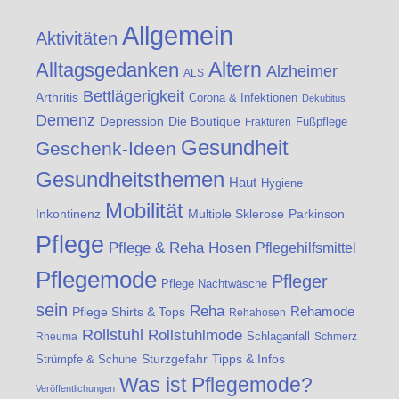
Allgemein
Aktivitäten
Altern
Alltagsgedanken
Alzheimer
ALS
Bettlägerigkeit
Arthritis
Corona & Infektionen
Dekubitus
Demenz
Die Boutique
Depression
Fußpflege
Frakturen
Gesundheit
Geschenk-Ideen
Gesundheitsthemen
Haut
Hygiene
Mobilität
Inkontinenz
Multiple Sklerose
Parkinson
Pflege
Pflege & Reha Hosen
Pflegehilfsmittel
Pflegemode
Pfleger
Pflege Nachtwäsche
sein
Reha
Rehamode
Pflege Shirts & Tops
Rehahosen
Rollstuhl
Rollstuhlmode
Schlaganfall
Rheuma
Schmerz
Strümpfe & Schuhe
Sturzgefahr
Tipps & Infos
Was ist Pflegemode?
Veröffentlichungen