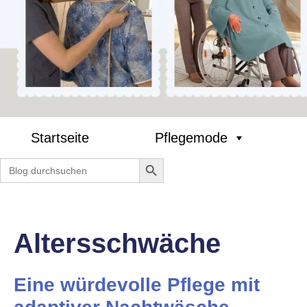
Startseite
Pflegemode
Search Button
Search
for:
Altersschwäche
Eine würdevolle Pflege mit