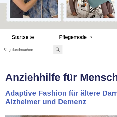
Startseite
Pflegemode
Search Button
Search
for:
Anziehhilfe für Mens
Adaptive Fashion für ältere Da
Alzheimer und Demenz