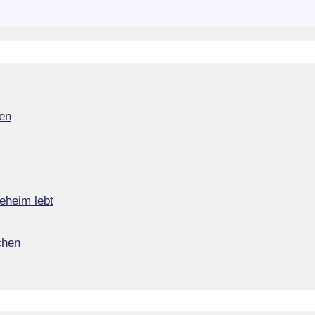
en
eheim lebt
chen