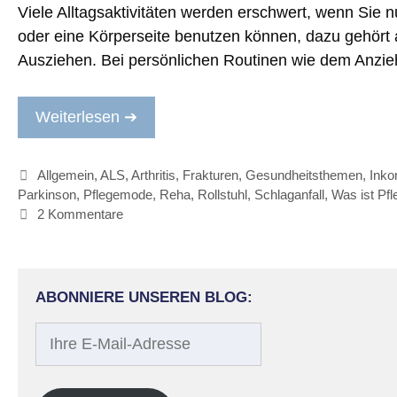
Viele Alltagsaktivitäten werden erschwert, wenn Sie 
oder eine Körperseite benutzen können, dazu gehört
Ausziehen. Bei persönlichen Routinen wie dem Anz
Weiterlesen ➔
Kategorien
Allgemein
,
ALS
,
Arthritis
,
Frakturen
,
Gesundheitsthemen
,
Inko
Parkinson
,
Pflegemode
,
Reha
,
Rollstuhl
,
Schlaganfall
,
Was ist Pf
2 Kommentare
ABONNIERE UNSEREN BLOG:
Ihre
E-
Mail-