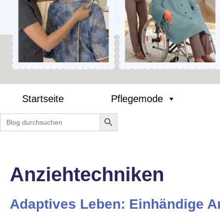
Startseite
Pflegemode
Search Button
Search
for:
Anziehtechniken
Adaptives Leben: Einhändige A