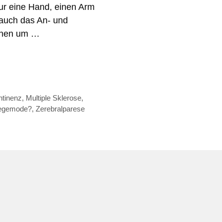
nur eine Hand, einen Arm
 auch das An- und
iehen um …
ntinenz
,
Multiple Sklerose
,
legemode?
,
Zerebralparese