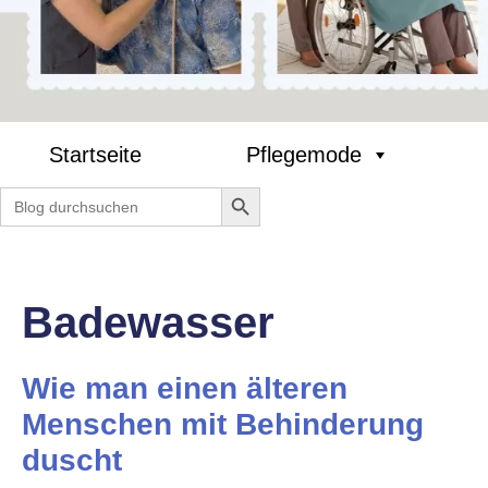
Startseite
Pflegemode
Search Button
Search
for:
Badewasser
Wie man einen älteren
Menschen mit Behinderung
duscht