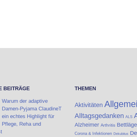
E BEITRÄGE
THEMEN
Warum der adaptive
Allgeme
Aktivitäten
Damen-Pyjama ClaudineT
A
Alltagsgedanken
ein echtes Highlight für
ALS
Pflege, Reha und
Alzheimer
Bettläge
Arthritis
t
De
Corona & Infektionen
Dekubitus