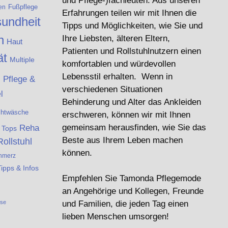
und Pflege-)fachleuten. Aus unseren
Fußpflege
en
Erfahrungen teilen wir mit Ihnen die
undheit
Tipps und Möglichkeiten, wie Sie und
n
Ihre Liebsten, älteren Eltern,
Haut
Patienten und Rollstuhlnutzern einen
ät
Multiple
komfortablen und würdevollen
e
Lebensstil erhalten. Wenn in
Pflege &
verschiedenen Situationen
l
Behinderung und Alter das Ankleiden
chtwäsche
erschweren, können wir mit Ihnen
Reha
gemeinsam herausfinden, wie Sie das
& Tops
Beste aus Ihrem Leben machen
Rollstuhl
können.
hmerz
Tipps & Infos
Empfehlen Sie Tamonda Pflegemode
an Angehörige und Kollegen, Freunde
ese
und Familien, die jeden Tag einen
lieben Menschen umsorgen!