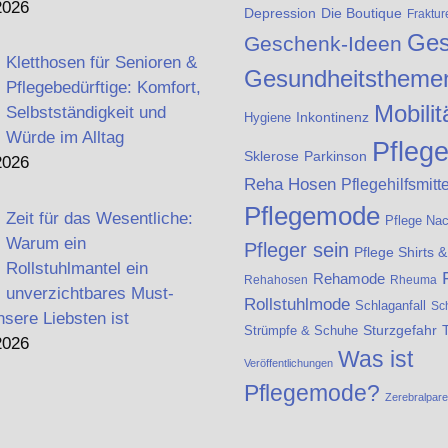
2026
Die Boutique
Depression
Fraktur
Ges
Geschenk-Ideen
Kletthosen für Senioren &
Gesundheitstheme
Pflegebedürftige: Komfort,
Mobilit
Selbstständigkeit und
Inkontinenz
Hygiene
Würde im Alltag
Pfleg
Sklerose
Parkinson
2026
Reha Hosen
Pflegehilfsmitte
Pflegemode
Zeit für das Wesentliche:
Pflege Na
Warum ein
Pfleger sein
Pflege Shirts 
Rollstuhlmantel ein
Rehamode
Rehahosen
Rheuma
unverzichtbares Must-
Rollstuhlmode
Schlaganfall
Sc
nsere Liebsten ist
Strümpfe & Schuhe
Sturzgefahr
2026
Was ist
Veröffentlichungen
Pflegemode?
Zerebralpar