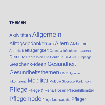
THEMEN
Allgemein
Aktivitäten
Altern
Alltagsgedanken
Alzheimer
ALS
Bettlägerigkeit
Arthritis
Corona & Infektionen
Dekubitus
Demenz
Die Boutique
Depression
Fußpflege
Frakturen
Gesundheit
Geschenk-Ideen
Gesundheitsthemen
Haut
Hygiene
Mobilität
Inkontinenz
Multiple Sklerose
Parkinson
Pflege
Pflege & Reha Hosen
Pflegehilfsmittel
Pflegemode
Pfleger
Pflege Nachtwäsche