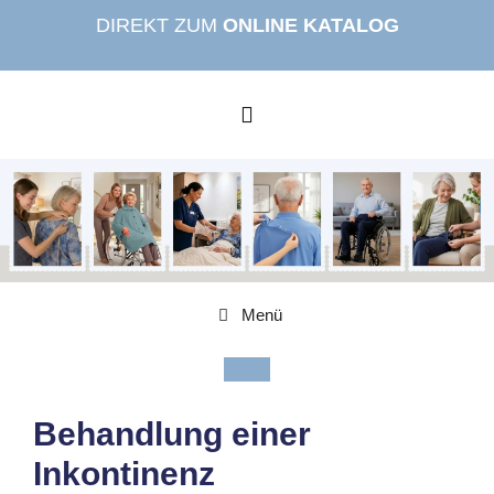
Zum
DIREKT ZUM
ONLINE KATALOG
Inhalt
springen
MENÜ
Menü
Behandlung einer
Inkontinenz